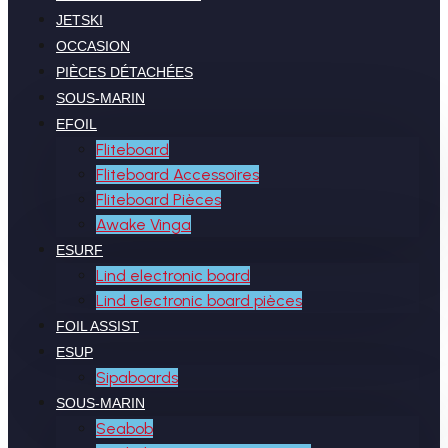
JETSKI
OCCASION
PIÈCES DÉTACHÉES
SOUS-MARIN
EFOIL
Fliteboard
Fliteboard Accessoires
Fliteboard Pièces
Awake Vinga
ESURF
Lind electronic board
Lind electronic board pièces
FOIL ASSIST
ESUP
Sipaboards
SOUS-MARIN
Seabob