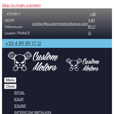
Skip to main content
470 RN 7,
+33
06270
4 89
contact@custommotorsfrance.com
Villeneuve-
89 17
Loubet, FRANCE
12
+33 4 89 89 17 12
Menu
Close
EFOIL
ESUP
ESURF
INTERCOM BBTALKIN