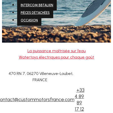
INTERCOM BBTALKIN
PIÈCES DÉTACHÉES
OCCASION
La puissance maîtrisée sur l’eau
Watertoys électriques pour chaque goût
470 RN 7, 06270 Villeneuve-Loubet,
FRANCE
+33
4 89
ontact@custommotorsfrance.com
89
17 12