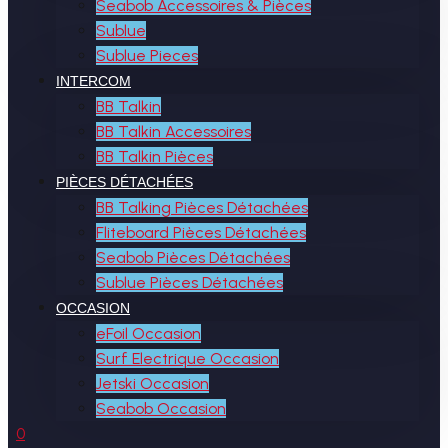
Seabob Accessoires & Pièces
Sublue
Sublue Pieces
INTERCOM
BB Talkin
BB Talkin Accessoires
BB Talkin Pièces
PIÈCES DÉTACHÉES
BB Talking Pièces Détachées
Fliteboard Pièces Détachées
Seabob Pièces Détachées
Sublue Pièces Détachées
OCCASION
eFoil Occasion
Surf Electrique Occasion
Jetski Occasion
Seabob Occasion
0