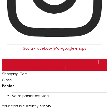
Social-facebook
Mdi-google-maps
2026 © Custom Motors France. Powered by
Neris
|
Mentions Légales
|
CGV
Shopping Cart
Close
Panier
Votre panier est vide.
Your cart is currently empty.