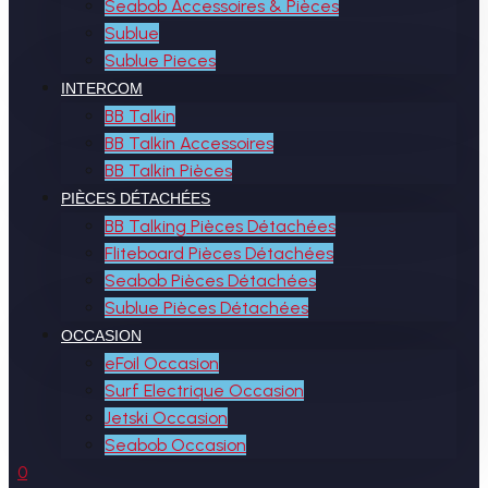
Seabob Accessoires & Pièces
Sublue
Sublue Pieces
INTERCOM
BB Talkin
BB Talkin Accessoires
BB Talkin Pièces
PIÈCES DÉTACHÉES
BB Talking Pièces Détachées
Fliteboard Pièces Détachées
Seabob Pièces Détachées
Sublue Pièces Détachées
OCCASION
eFoil Occasion
Surf Electrique Occasion
Jetski Occasion
Seabob Occasion
0