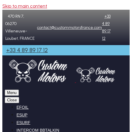
Skip to main content
470 RN 7,
+33
06270
4 89
contact@custommotorsfrance.com
Villeneuve-
89 17
Loubet, FRANCE
12
+33 4 89 89 17 12
Menu
Close
EFOIL
ESUP
ESURF
INTERCOM BBTALKIN