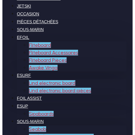
JETSKI
OCCASION
PIÈCES DÉTACHÉES
SOUS-MARIN
EFOIL
Fliteboard
Fliteboard Accessoires
Fliteboard Pièces
Awake Vinga
ESURF
Lind electronic board
Lind electronic board pièces
FOIL ASSIST
ESUP
Sipaboards
SOUS-MARIN
Seabob