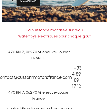
OCCASION
La puissance maîtrisée sur l’eau
Watertoys électriques pour chaque goût
470 RN 7, 06270 Villeneuve-Loubet,
FRANCE
+33
4 89
ontact@custommotorsfrance.com
89
17 12
470 RN 7, 06270 Villeneuve-Loubet,
France
contact@custommotorsfrance.com