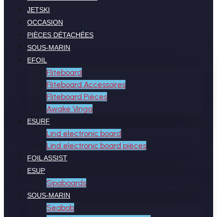
JETSKI
OCCASION
PIÈCES DÉTACHÉES
SOUS-MARIN
EFOIL
Fliteboard
Fliteboard Accessoires
Fliteboard Pièces
Awake Vinga
ESURF
Lind electronic board
Lind electronic board pièces
FOIL ASSIST
ESUP
Sipaboards
SOUS-MARIN
Seabob