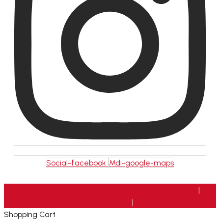
Social-facebook
Mdi-google-maps
2026 © Custom Motors France. Powered by
Neris
|
Mentions Légales
|
CGV
Shopping Cart