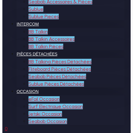
Seabob Accessoires & Pièces
Sublue
Sublue Pieces
INTERCOM
BB Talkin
BB Talkin Accessoires
BB Talkin Pièces
PIÈCES DÉTACHÉES
BB Talking Pièces Détachées
Fliteboard Pièces Détachées
Seabob Pièces Détachées
Sublue Pièces Détachées
OCCASION
eFoil Occasion
Surf Electrique Occasion
Jetski Occasion
Seabob Occasion
0