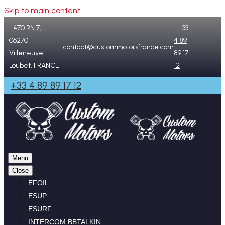
Skip to main content
470 RN 7,
+33
06270
4 89
contact@custommotorsfrance.com
Villeneuve-
89 17
Loubet, FRANCE
12
+33 4 89 89 17 12
Menu
Close
EFOIL
ESUP
ESURF
INTERCOM BBTALKIN