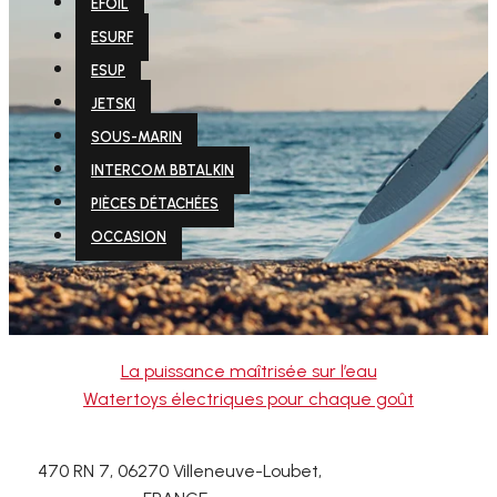
EFOIL
ESURF
ESUP
JETSKI
SOUS-MARIN
INTERCOM BBTALKIN
PIÈCES DÉTACHÉES
OCCASION
La puissance maîtrisée sur l’eau
Watertoys électriques pour chaque goût
470 RN 7, 06270 Villeneuve-Loubet,