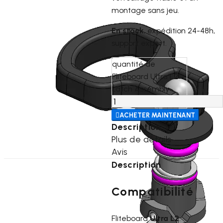
montage sans jeu.
En stock
, expédition 24-48h,
support expert.
quantité de
Fliteboard Ultra L2
Latch Assembly

ACHETER MAINTENANT
Description
Plus de détails
Avis
Description
Compatibilité
Fliteboard
Ultra L2
.