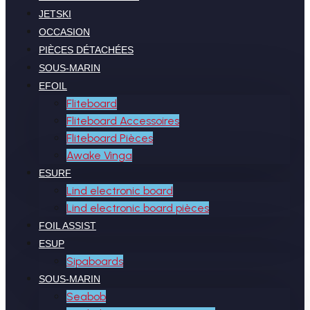
JETSKI
OCCASION
PIÈCES DÉTACHÉES
SOUS-MARIN
EFOIL
Fliteboard
Fliteboard Accessoires
Fliteboard Pièces
Awake Vinga
ESURF
Lind electronic board
Lind electronic board pièces
FOIL ASSIST
ESUP
Sipaboards
SOUS-MARIN
Seabob