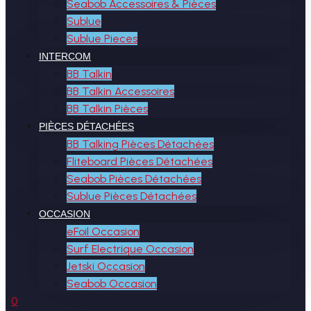
Seabob Accessoires & Pièces
Sublue
Sublue Pieces
INTERCOM
BB Talkin
BB Talkin Accessoires
BB Talkin Pièces
PIÈCES DÉTACHÉES
BB Talking Pièces Détachées
Fliteboard Pièces Détachées
Seabob Pièces Détachées
Sublue Pièces Détachées
OCCASION
eFoil Occasion
Surf Electrique Occasion
Jetski Occasion
Seabob Occasion
0