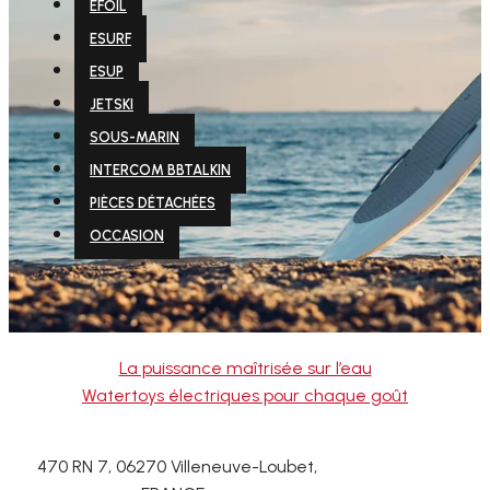
EFOIL
ESURF
ESUP
JETSKI
SOUS-MARIN
INTERCOM BBTALKIN
PIÈCES DÉTACHÉES
OCCASION
La puissance maîtrisée sur l’eau
Watertoys électriques pour chaque goût
470 RN 7, 06270 Villeneuve-Loubet,