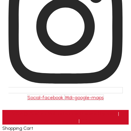
Social-facebook
Mdi-google-maps
2026 © Custom Motors France. Powered by
Neris
|
Mentions Légales
|
CGV
Shopping Cart