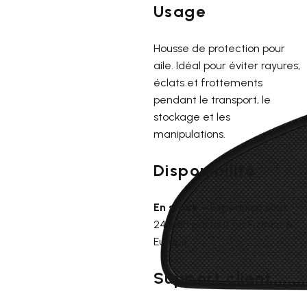
Usage
Housse de protection pour
aile. Idéal pour éviter rayures,
éclats et frottements
pendant le transport, le
stockage et les
manipulations.
Disponibilité
En stock
– Expédition sous
24-48h partout en France &
Europe.
Support client