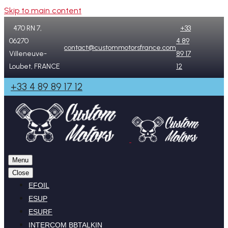
Skip to main content
470 RN 7,
+33
06270
4 89
contact@custommotorsfrance.com
Villeneuve-
89 17
Loubet, FRANCE
12
+33 4 89 89 17 12
Menu
Close
EFOIL
ESUP
ESURF
INTERCOM BBTALKIN