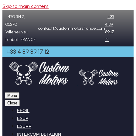
Skip to main content
470 RN 7,
+33
06270
4 89
contact@custommotorsfrance.com
Villeneuve-
89 17
Loubet, FRANCE
12
+33 4 89 89 17 12
Menu
Close
EFOIL
ESUP
ESURF
INTERCOM BBTALKIN