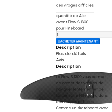
des virages difficiles.
quantité de Aile
avant Flow S 1300
pour Fliteboard

ACHETER MAINTENANT
Description
Plus de détails
Avis
Description
La Flow S 1300 vous permet
de capter des vagues, de
naviguer lentement et de
lancer votre Fliteboard dans
des virages difficiles.
Comme un skateboard avec