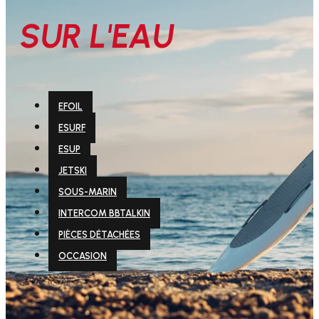
SUR L'EAU
EFOIL
ESURF
ESUP
JETSKI
SOUS-MARIN
INTERCOM BBTALKIN
PIÈCES DÉTACHÉES
OCCASION