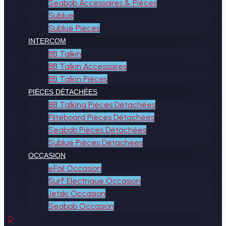
Seabob Accessoires & Pièces
Sublue
Sublue Pieces
INTERCOM
BB Talkin
BB Talkin Accessoires
BB Talkin Pièces
PIÈCES DÉTACHÉES
BB Talking Pièces Détachées
Fliteboard Pièces Détachées
Seabob Pièces Détachées
Sublue Pièces Détachées
OCCASION
eFoil Occasion
Surf Electrique Occasion
Jetski Occasion
Seabob Occasion
0