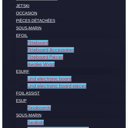
JETSKI
OCCASION
PIÈCES DÉTACHÉES
SOUS-MARIN
EFOIL
Fliteboard
Fliteboard Accessoires
Fliteboard Pièces
Awake Vinga
ESURF
Lind electronic board
Lind electronic board pièces
FOIL ASSIST
ESUP
Sipaboards
SOUS-MARIN
Seabob