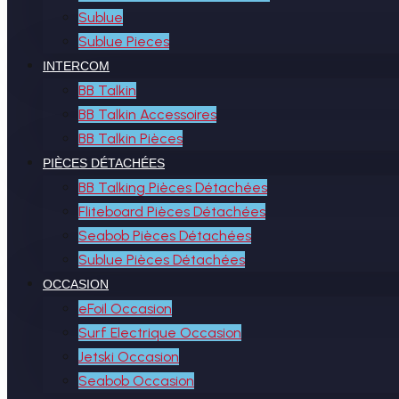
Sublue
Sublue Pieces
INTERCOM
BB Talkin
BB Talkin Accessoires
BB Talkin Pièces
PIÈCES DÉTACHÉES
BB Talking Pièces Détachées
Fliteboard Pièces Détachées
Seabob Pièces Détachées
Sublue Pièces Détachées
OCCASION
eFoil Occasion
Surf Electrique Occasion
Jetski Occasion
Seabob Occasion