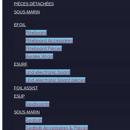
PIÈCES DÉTACHÉES
SOUS-MARIN
EFOIL
Fliteboard
Fliteboard Accessoires
Fliteboard Pièces
Awake Vinga
ESURF
Lind electronic board
Lind electronic board pièces
FOIL ASSIST
ESUP
Sipaboards
SOUS-MARIN
Seabob
Seabob Accessoires & Pièces