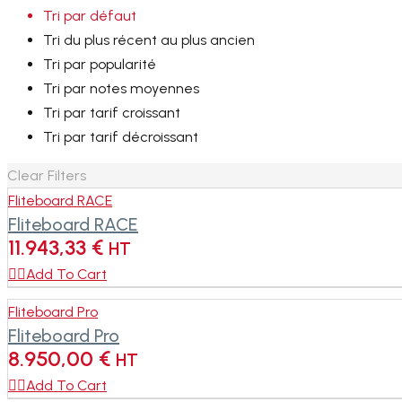
Tri par défaut
Tri du plus récent au plus ancien
Tri par popularité
Tri par notes moyennes
Tri par tarif croissant
Tri par tarif décroissant
Clear Filters
Fliteboard RACE
Fliteboard RACE
11.943,33
€
HT

Add To Cart
Fliteboard Pro
Fliteboard Pro
8.950,00
€
HT

Add To Cart