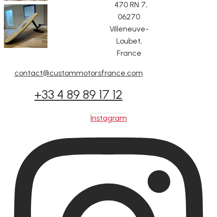
470 RN 7,
06270
Villeneuve-
Loubet,
France
contact@custommotorsfrance.com
+33 4 89 89 17 12
Instagram