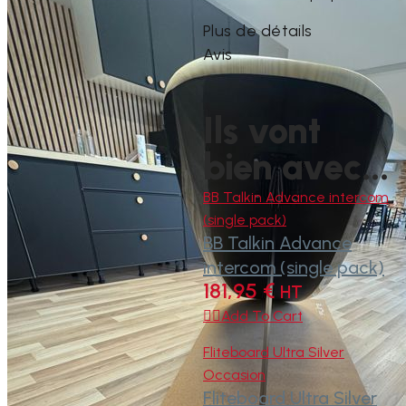
Plus de détails
Avis
Ils vont
bien avec...
BB Talkin Advance intercom
(single pack)
BB Talkin Advance
intercom (single pack)
181,95
€
HT

Add To Cart
Fliteboard Ultra Silver
Occasion
Fliteboard Ultra Silver