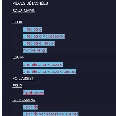
PIÈCES DÉTACHÉES
SOUS-MARIN
EFOIL
Fliteboard
Fliteboard Accessoires
Fliteboard Pièces
Awake Vinga
ESURF
Lind electronic board
Lind electronic board pièces
FOIL ASSIST
ESUP
Sipaboards
SOUS-MARIN
Seabob
Seabob Accessoires & Pièces