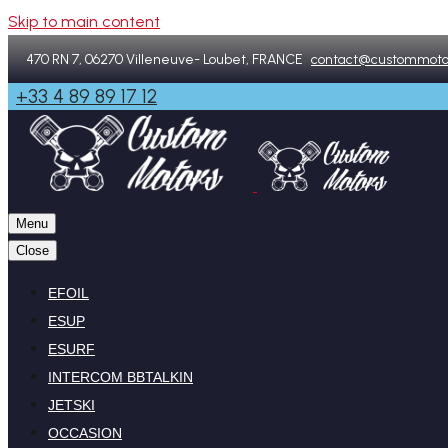
Skip to main content
470 RN 7, 06270 Villeneuve- Loubet, FRANCE
contact@custommoto
+33 4 89 89 17 12
Menu
Close
EFOIL
ESUP
ESURF
INTERCOM BBTALKIN
JETSKI
OCCASION