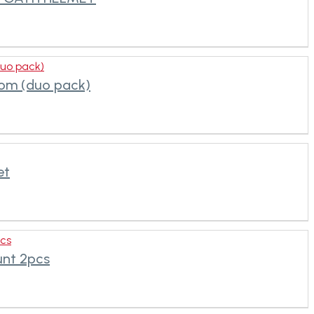
duo pack)
com (duo pack)
et
cs
nt 2pcs