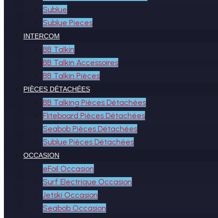
Sublue
Sublue Pieces
INTERCOM
BB Talkin
BB Talkin Accessoires
BB Talkin Pièces
PIÈCES DÉTACHÉES
BB Talking Pièces Détachées
Fliteboard Pièces Détachées
Seabob Pièces Détachées
Sublue Pièces Détachées
OCCASION
eFoil Occasion
Surf Electrique Occasion
Jetski Occasion
Seabob Occasion