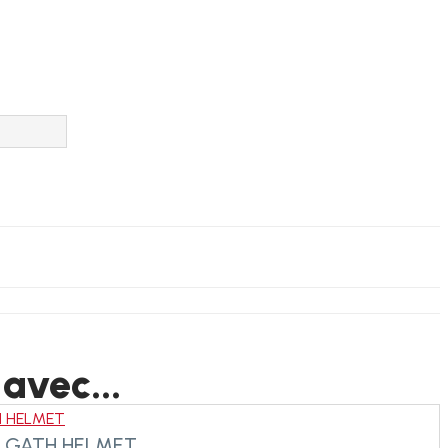
 avec...
 HELMET
 GATH HELMET