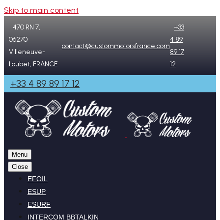
Skip to main content
470 RN 7,
+33
06270
4 89
contact@custommotorsfrance.com
Villeneuve-
89 17
Loubet, FRANCE
12
+33 4 89 89 17 12
Menu
Close
EFOIL
ESUP
ESURF
INTERCOM BBTALKIN