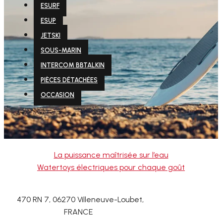
ESURF
ESUP
JETSKI
SOUS-MARIN
INTERCOM BBTALKIN
PIÈCES DÉTACHÉES
OCCASION
La puissance maîtrisée sur l’eau
Watertoys électriques pour chaque goût
470 RN 7, 06270 Villeneuve-Loubet,
FRANCE