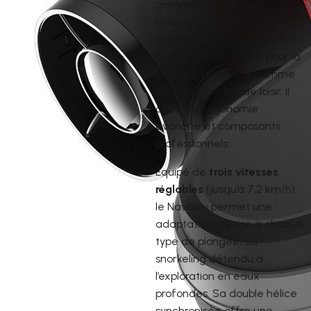
gamme destiné aux
utilisateurs en quête de
performance, de puissance
et de contrôle. Pensé pour la
plongée technique comme
pour l’exploration de loisir, il
combine ergonomie
avancée et composants
professionnels.
Équipé de
trois vitesses
réglables
(jusqu’à 7,2 km/h),
le Navbow permet une
adaptation précise à chaque
type de plongée, du
snorkeling détendu à
l’exploration en eaux
profondes. Sa double hélice
synchronisée offre une