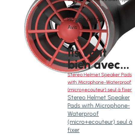
GoPro)
Plus de détails
Avis
Ils vont
bien avec...
Stereo Helmet Speaker Pads
with Microphone-Waterproof
(micro+ecouteur) seul à fixer
Stereo Helmet Speaker
Pads with Microphone-
Waterproof
(micro+ecouteur) seul à
fixer