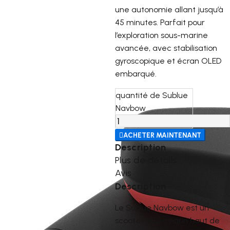
une autonomie allant jusqu’à
45 minutes. Parfait pour
l’exploration sous-marine
avancée, avec stabilisation
gyroscopique et écran OLED
embarqué.
quantité de Sublue
Navbow

ACHETER MAINTENANT
Description
Plus de détails
Avis
Description
Le Sublue Navbow est un
scooter sous-marin haut de