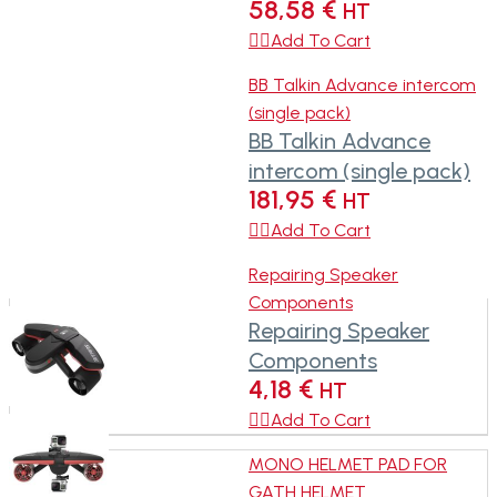
58,58
€
HT

Add To Cart
BB Talkin Advance intercom
(single pack)
BB Talkin Advance
intercom (single pack)
181,95
€
HT

Add To Cart
Repairing Speaker
Components
Repairing Speaker
Components
4,18
€
HT

Add To Cart
MONO HELMET PAD FOR
GATH HELMET