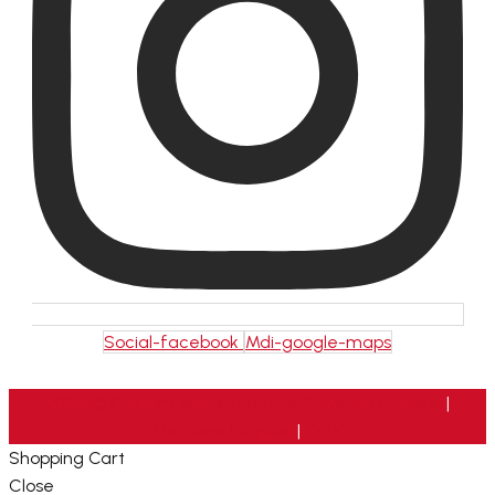
Social-facebook
Mdi-google-maps
2026 © Custom Motors France. Powered by
Neris
|
Mentions Légales
|
CGV
Shopping Cart
Close