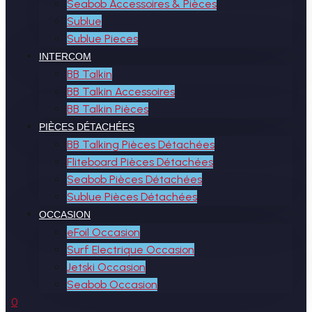
Seabob Accessoires & Pièces
Sublue
Sublue Pieces
INTERCOM
BB Talkin
BB Talkin Accessoires
BB Talkin Pièces
PIÈCES DÉTACHÉES
BB Talking Pièces Détachées
Fliteboard Pièces Détachées
Seabob Pièces Détachées
Sublue Pièces Détachées
OCCASION
eFoil Occasion
Surf Electrique Occasion
Jetski Occasion
Seabob Occasion
0