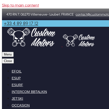
Skip to main content
470 RN 7, 06270 Villeneuve- Loubet, FRANCE
contact@custommoto
+33 4 89 89 17 12
Menu
Close
EFOIL
ESUP
ESURF
INTERCOM BBTALKIN
JETSKI
OCCASION