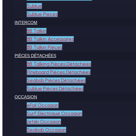
Sublue
Sublue Pieces
INTERCOM
BB Talkin
BB Talkin Accessoires
BB Talkin Pièces
PIÈCES DÉTACHÉES
BB Talking Pièces Détachées
Fliteboard Pièces Détachées
Seabob Pièces Détachées
Sublue Pièces Détachées
OCCASION
eFoil Occasion
Surf Electrique Occasion
Jetski Occasion
Seabob Occasion