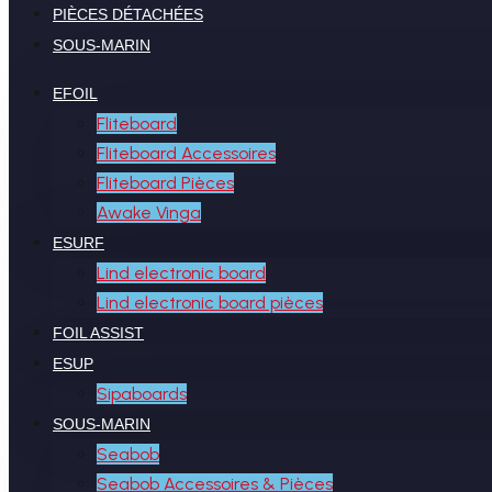
PIÈCES DÉTACHÉES
SOUS-MARIN
EFOIL
Fliteboard
Fliteboard Accessoires
Fliteboard Pièces
Awake Vinga
ESURF
Lind electronic board
Lind electronic board pièces
FOIL ASSIST
ESUP
Sipaboards
SOUS-MARIN
Seabob
Seabob Accessoires & Pièces