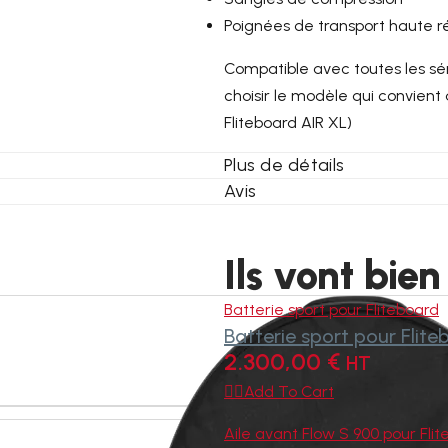
Poignées de transport haute r
Compatible avec toutes les sé
choisir le modèle qui convient à
Fliteboard AIR XL)
Plus de détails
Avis
Ils vont bien
Batterie sport pour Fliteboard
Batterie sport pour Flite
2.300,00
€
HT

Add To Cart
Aile avant Flow S 900 pour Fli