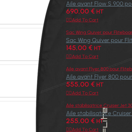
Aile avant Flow S 900 po
690,00
€
HT

Add To Cart
Sac Wing Quiver pour Fliteboa
Sac Wing Quiver pour Fl
145,00
€
HT

Add To Cart
Aile avant Flyer 800 pour Flite
Aile avant Flyer 800 pour
555,00
€
HT

Add To Cart
Aile stabilisatrice Cruiser Jet 
Aile stabilisatrice Cruise
255,00
€
HT

Add To Cart