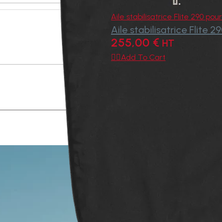
Aile stabilisatrice Flite 290 pou
Aile stabilisatrice Flite 
255,00
€
HT

Add To Cart