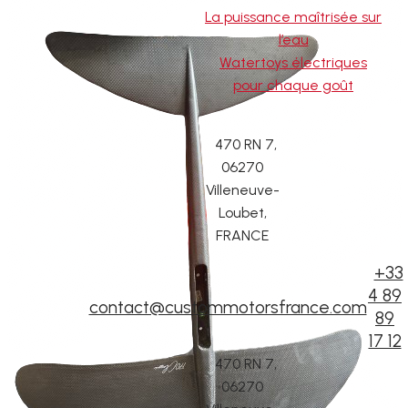
La puissance maîtrisée sur
l’eau
Watertoys électriques
pour chaque goût
470 RN 7,
06270
Villeneuve-
Loubet,
FRANCE
+33
4 89
contact@custommotorsfrance.com
89
17 12
470 RN 7,
06270