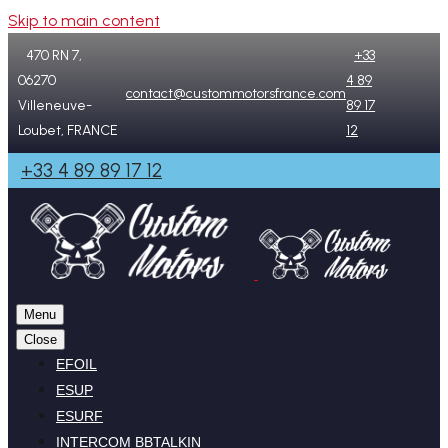
Skip to main content
470 RN 7,
+33
06270
4 89
contact@custommotorsfrance.com
Villeneuve-
89 17
Loubet, FRANCE
12
+33 4 89 89 17 12
Menu
Close
EFOIL
ESUP
ESURF
INTERCOM BBTALKIN