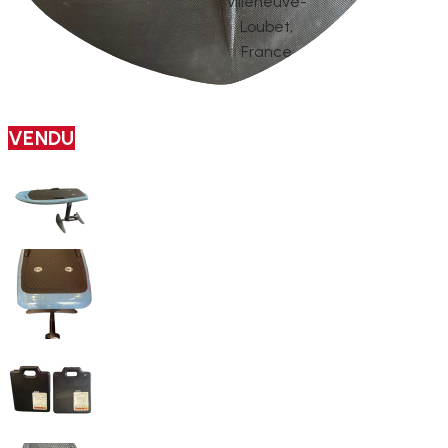
Villeneuve-
Loubet,
France
VENDU