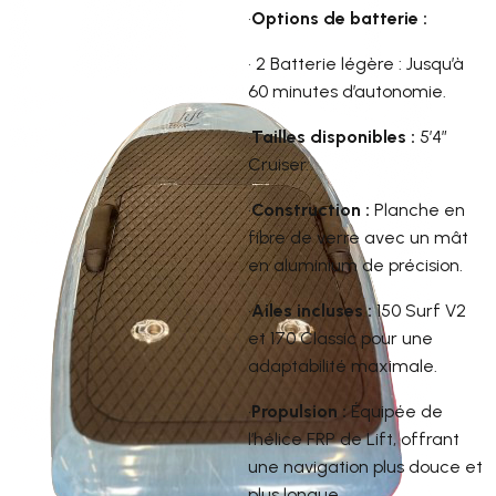
•
Options de batterie :
• 2 Batterie légère : Jusqu’à
60 minutes d’autonomie.
•
Tailles disponibles :
5’4”
Cruiser.
•
Construction :
Planche en
fibre de verre avec un mât
en aluminium de précision.
•
Ailes incluses :
150 Surf V2
et 170 Classic pour une
adaptabilité maximale.
•
Propulsion :
Équipée de
l’hélice FRP de Lift, offrant
une navigation plus douce et
plus longue.