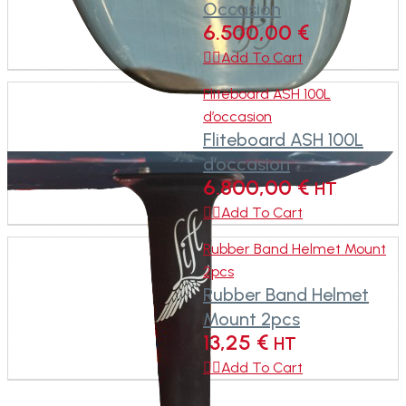
Occasion
6.500,00
€

Add To Cart
Fliteboard ASH 100L
d’occasion
Fliteboard ASH 100L
d’occasion
6.800,00
€
HT

Add To Cart
Rubber Band Helmet Mount
2pcs
Rubber Band Helmet
Mount 2pcs
13,25
€
HT

Add To Cart