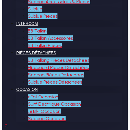
Seabob Accessoires & Pièces
Sublue
Sublue Pieces
INTERCOM
BB Talkin
BB Talkin Accessoires
BB Talkin Pièces
PIÈCES DÉTACHÉES
BB Talking Pièces Détachées
Fliteboard Pièces Détachées
Seabob Pièces Détachées
Sublue Pièces Détachées
OCCASION
eFoil Occasion
Surf Electrique Occasion
Jetski Occasion
Seabob Occasion
0