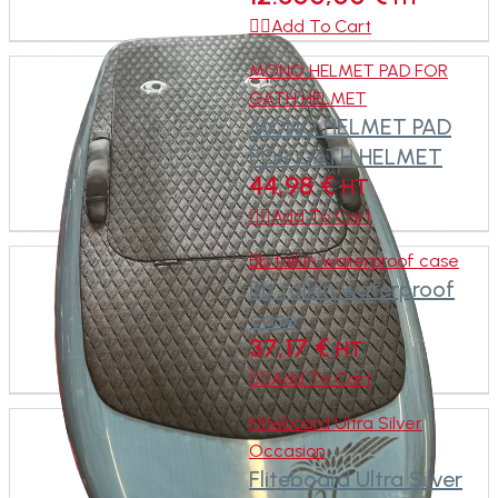

Add To Cart
MONO HELMET PAD FOR
GATH HELMET
MONO HELMET PAD
FOR GATH HELMET
44,98
€
HT

Add To Cart
Bb talkin waterproof case
Bb talkin waterproof
case
37,17
€
HT

Add To Cart
Fliteboard Ultra Silver
Occasion
Fliteboard Ultra Silver