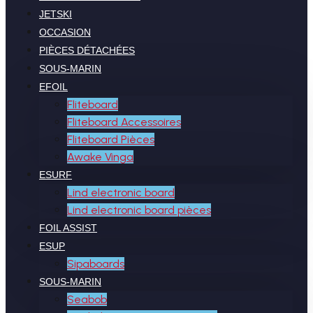
JETSKI
OCCASION
PIÈCES DÉTACHÉES
SOUS-MARIN
EFOIL
Fliteboard
Fliteboard Accessoires
Fliteboard Pièces
Awake Vinga
ESURF
Lind electronic board
Lind electronic board pièces
FOIL ASSIST
ESUP
Sipaboards
SOUS-MARIN
Seabob