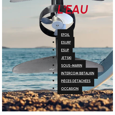
L'EAU
EFOIL
ESURF
ESUP
JETSKI
SOUS-MARIN
INTERCOM BBTALKIN
PIÈCES DÉTACHÉES
OCCASION