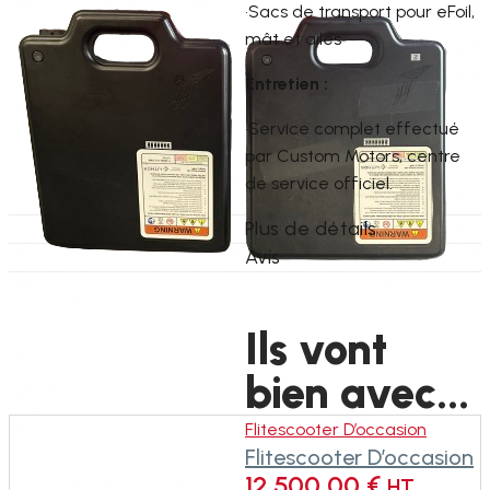
•Sacs de transport pour eFoil,
mât et ailes
Entretien :
•Service complet effectué
par Custom Motors, centre
de service officiel.
Plus de détails
Avis
Ils vont
bien avec...
Flitescooter D’occasion
Flitescooter D’occasion
12.500,00
€
HT