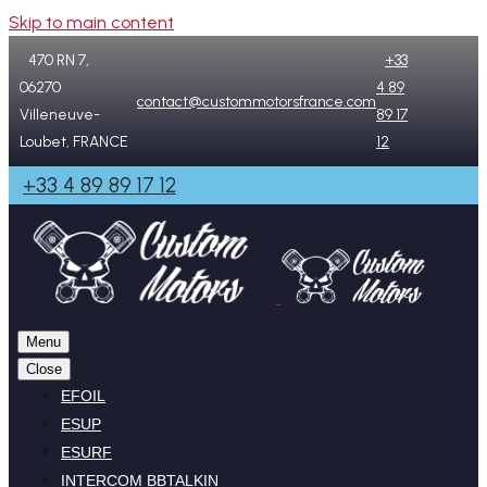
Skip to main content
470 RN 7,
+33
06270
4 89
contact@custommotorsfrance.com
Villeneuve-
89 17
Loubet, FRANCE
12
+33 4 89 89 17 12
Menu
Close
EFOIL
ESUP
ESURF
INTERCOM BBTALKIN