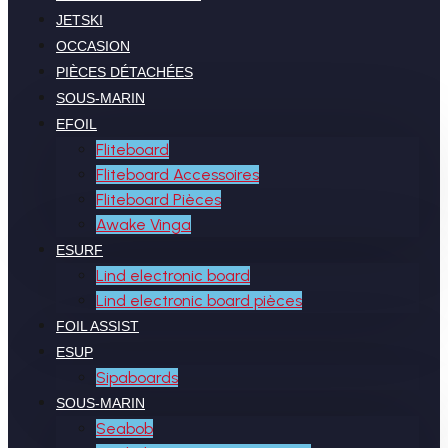
JETSKI
OCCASION
PIÈCES DÉTACHÉES
SOUS-MARIN
EFOIL
Fliteboard
Fliteboard Accessoires
Fliteboard Pièces
Awake Vinga
ESURF
Lind electronic board
Lind electronic board pièces
FOIL ASSIST
ESUP
Sipaboards
SOUS-MARIN
Seabob