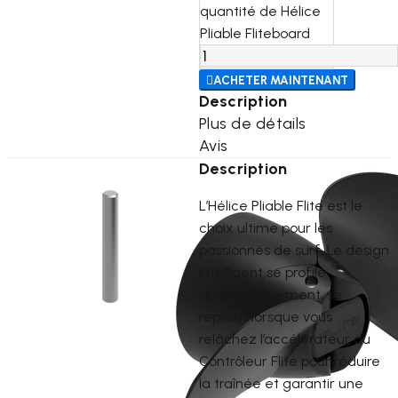
quantité de Hélice
Pliable Fliteboard

ACHETER MAINTENANT
Description
Plus de détails
Avis
Description
L’Hélice Pliable Flite est le
choix ultime pour les
passionnés de surf. Le design
intelligent se profile
automatiquement, se
repliant lorsque vous
relâchez l’accélérateur du
Contrôleur Flite pour réduire
la traînée et garantir une