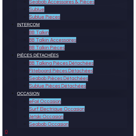
Seabob Accessoires & Pièces
Sublue
Sublue Pieces
INTERCOM
BB Talkin
BB Talkin Accessoires
BB Talkin Pièces
PIÈCES DÉTACHÉES
BB Talking Pièces Détachées
Fliteboard Pièces Détachées
Seabob Pièces Détachées
Sublue Pièces Détachées
OCCASION
eFoil Occasion
Surf Electrique Occasion
Jetski Occasion
Seabob Occasion
0