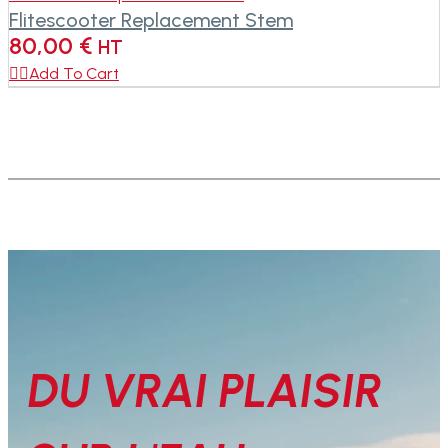
Flitescooter Replacement Stem
80,00
€
HT

Add To Cart
DU VRAI PLAISIR