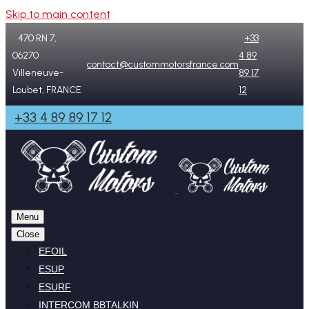
Skip to main content
470 RN 7,
+33
06270
4 89
contact@custommotorsfrance.com
Villeneuve-
89 17
Loubet, FRANCE
12
+33 4 89 89 17 12
Menu
Close
EFOIL
ESUP
ESURF
INTERCOM BBTALKIN