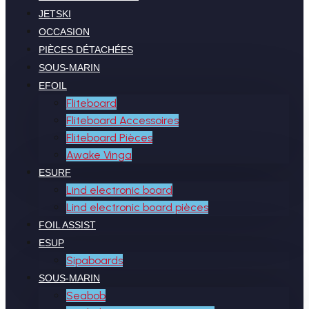
JETSKI
OCCASION
PIÈCES DÉTACHÉES
SOUS-MARIN
EFOIL
Fliteboard
Fliteboard Accessoires
Fliteboard Pièces
Awake Vinga
ESURF
Lind electronic board
Lind electronic board pièces
FOIL ASSIST
ESUP
Sipaboards
SOUS-MARIN
Seabob