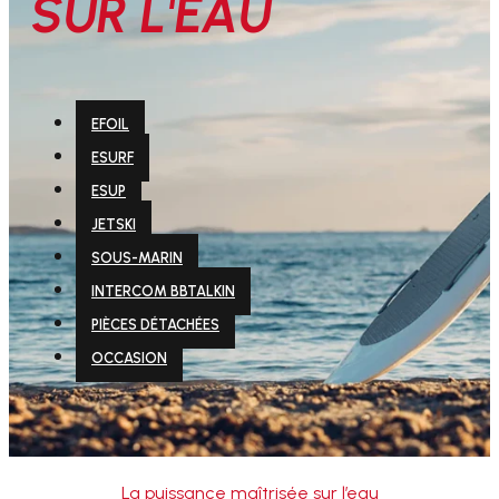
SUR L'EAU
EFOIL
ESURF
ESUP
JETSKI
SOUS-MARIN
INTERCOM BBTALKIN
PIÈCES DÉTACHÉES
OCCASION
La puissance maîtrisée sur l’eau