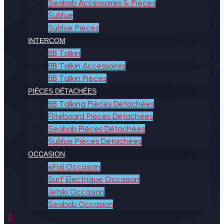
Seabob Accessoires & Pièces
Sublue
Sublue Pieces
INTERCOM
BB Talkin
BB Talkin Accessoires
BB Talkin Pièces
PIÈCES DÉTACHÉES
BB Talking Pièces Détachées
Fliteboard Pièces Détachées
Seabob Pièces Détachées
Sublue Pièces Détachées
OCCASION
eFoil Occasion
Surf Electrique Occasion
Jetski Occasion
Seabob Occasion
0