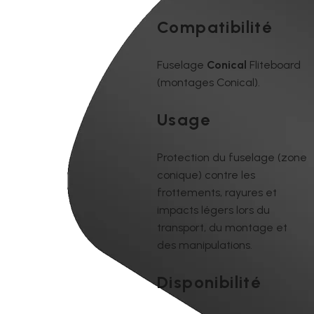
Compatibilité
Fuselage
Conical
Fliteboard
(montages Conical).
Usage
Protection du fuselage (zone
conique) contre les
frottements, rayures et
impacts légers lors du
transport, du montage et
des manipulations.
Disponibilité