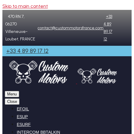
Skip to main content
470 RN 7,
+33
06270
4 89
contact@custommotorsfrance.com
Villeneuve-
89 17
Loubet, FRANCE
12
+33 4 89 89 17 12
Menu
Close
EFOIL
ESUP
ESURF
INTERCOM BBTALKIN