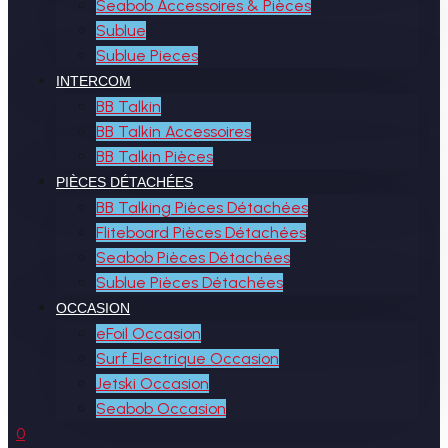
Seabob Accessoires & Pièces
Sublue
Sublue Pieces
INTERCOM
BB Talkin
BB Talkin Accessoires
BB Talkin Pièces
PIÈCES DÉTACHÉES
BB Talking Pièces Détachées
Fliteboard Pièces Détachées
Seabob Pièces Détachées
Sublue Pièces Détachées
OCCASION
eFoil Occasion
Surf Electrique Occasion
Jetski Occasion
Seabob Occasion
0