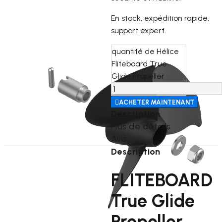
En stock, expédition rapide,
support expert.
quantité de Hélice
Fliteboard True
Glide Propeller

ACHETER MAINTENANT
Description
Plus de détails
Avis
Description
FLITEBOARD
True Glide
Propeller