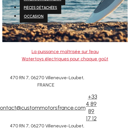
PIÈCES DÉTACHÉES
OCCASION
La puissance maîtrisée sur l’eau
Watertoys électriques pour chaque goût
470 RN 7, 06270 Villeneuve-Loubet,
FRANCE
+33
4 89
ontact@custommotorsfrance.com
89
17 12
470 RN 7, 06270 Villeneuve-Loubet,