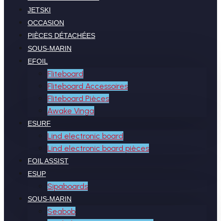
JETSKI
OCCASION
PIÈCES DÉTACHÉES
SOUS-MARIN
EFOIL
Fliteboard
Fliteboard Accessoires
Fliteboard Pièces
Awake Vinga
ESURF
Lind electronic board
Lind electronic board pièces
FOIL ASSIST
ESUP
Sipaboards
SOUS-MARIN
Seabob