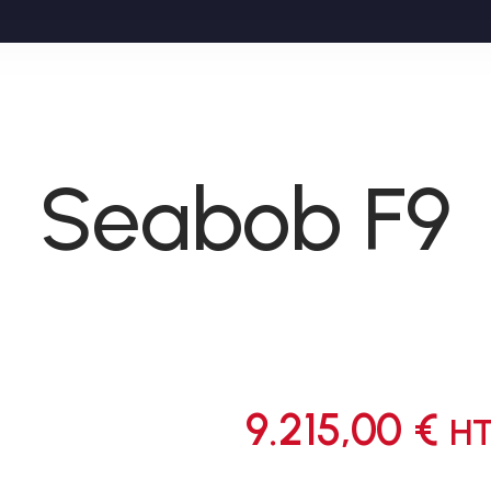
Seabob F9
9.215,00
€
H