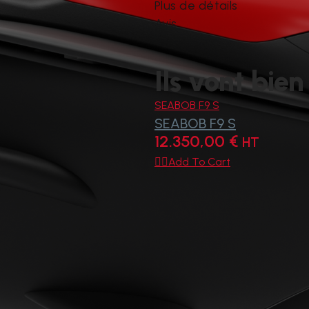
Plus de détails
Avis
Ils vont bien
SEABOB F9 S
SEABOB F9 S
12.350,00
€
HT

Add To Cart