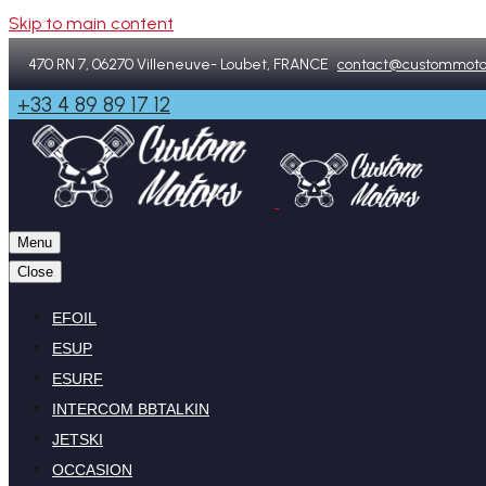
Skip to main content
470 RN 7, 06270 Villeneuve- Loubet, FRANCE
contact@custommoto
+33 4 89 89 17 12
Menu
Close
EFOIL
ESUP
ESURF
INTERCOM BBTALKIN
JETSKI
OCCASION