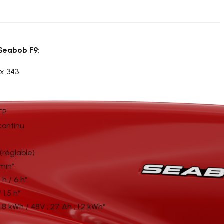
Seabob F9:
 x 343
TP
continu
(réglable)
min*
 h / 6 h*
 1,5 h*
0,8 kWh / 48V ; 27 Ah ; 1,2 kWh*