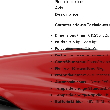
Plus de détails
Avis
Description
Caractéristiques Techniques 
Dimensions ( mm ):
1023 x 526
Poids :
20,9 kg / 22,8 kg*
Puissance max:
2,6 kW
Performance de poussée:
60 
Contrôle moteur:
Poussée en 
Flottabilité dans l’eau:
8kg
Profondeur max:
3-30 mètres 
Autonomie sport:
40 min / 60 
Temps de charge Standard:
4
Temps de charge Rapide:
1 h /
Batterie Lithium:
48V ; 18 Ah ; 