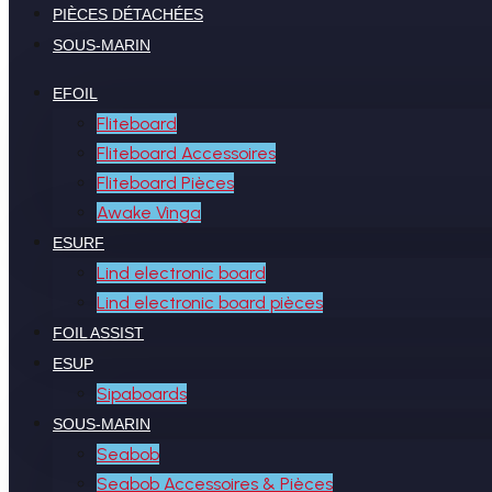
PIÈCES DÉTACHÉES
SOUS-MARIN
EFOIL
Fliteboard
Fliteboard Accessoires
Fliteboard Pièces
Awake Vinga
ESURF
Lind electronic board
Lind electronic board pièces
FOIL ASSIST
ESUP
Sipaboards
SOUS-MARIN
Seabob
Seabob Accessoires & Pièces