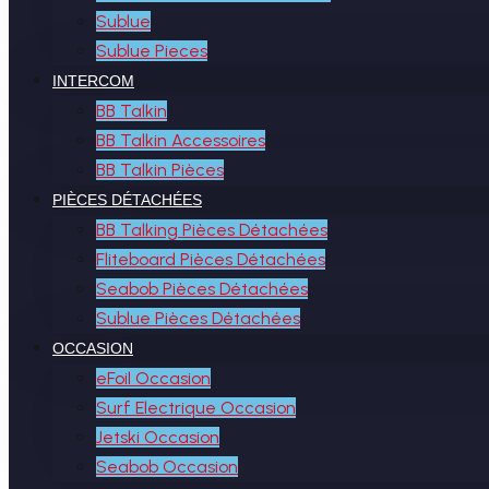
Sublue
Sublue Pieces
INTERCOM
BB Talkin
BB Talkin Accessoires
BB Talkin Pièces
PIÈCES DÉTACHÉES
BB Talking Pièces Détachées
Fliteboard Pièces Détachées
Seabob Pièces Détachées
Sublue Pièces Détachées
OCCASION
eFoil Occasion
Surf Electrique Occasion
Jetski Occasion
Seabob Occasion