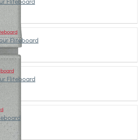
ur Fliteboard
iteboard
our Fliteboard
teboard
ur Fliteboard
rd
iteboard