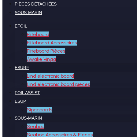
PIÈCES DÉTACHÉES
SOUS-MARIN
EFOIL
Fliteboard
Fliteboard Accessoires
Fliteboard Pièces
Awake Vinga
ESURF
Lind electronic board
Lind electronic board pièces
FOIL ASSIST
ESUP
Sipaboards
SOUS-MARIN
Seabob
Seabob Accessoires & Pièces