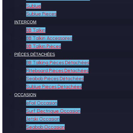
Sublue
Sublue Pieces
INTERCOM
BB Talkin
BB Talkin Accessoires
BB Talkin Pièces
PIÈCES DÉTACHÉES
BB Talking Pièces Détachées
Fliteboard Pièces Détachées
Seabob Pièces Détachées
Sublue Pièces Détachées
OCCASION
eFoil Occasion
Surf Electrique Occasion
Jetski Occasion
Seabob Occasion