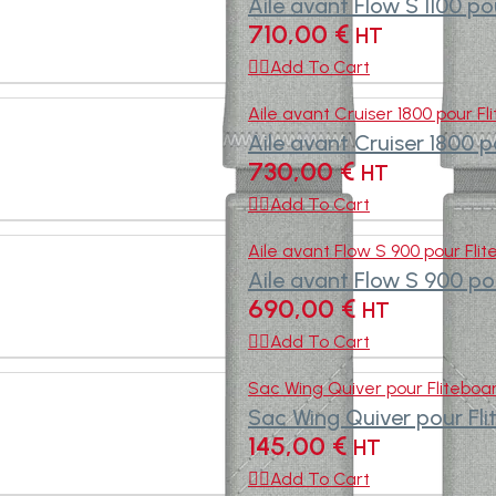
Aile avant Flow S 1100 po
710,00
€
HT

Add To Cart
Aile avant Cruiser 1800 pour Fl
Aile avant Cruiser 1800 p
730,00
€
HT

Add To Cart
Aile avant Flow S 900 pour Fli
Aile avant Flow S 900 po
690,00
€
HT

Add To Cart
Sac Wing Quiver pour Fliteboa
Sac Wing Quiver pour Fl
145,00
€
HT

Add To Cart