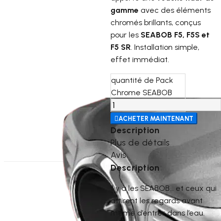
gamme
avec des éléments
chromés brillants, conçus
pour les
SEABOB F5, F5S et
F5 SR
. Installation simple,
effet immédiat.
quantité de Pack
Chrome SEABOB

ACHETER MAINTENANT
Description
Plus de détails
Avis
Description
Il y a les SEABOB… et ceux qui
attirent les regards avant
même d’entrer dans l’eau.