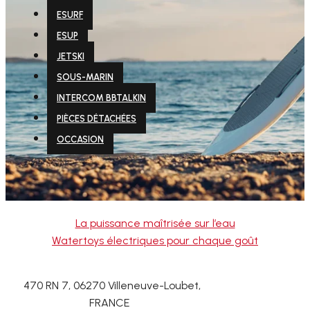
ESURF
ESUP
JETSKI
SOUS-MARIN
INTERCOM BBTALKIN
PIÈCES DÉTACHÉES
OCCASION
La puissance maîtrisée sur l’eau
Watertoys électriques pour chaque goût
470 RN 7, 06270 Villeneuve-Loubet,
FRANCE