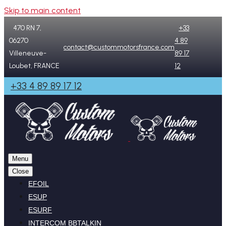
Skip to main content
470 RN 7,
+33
06270
4 89
contact@custommotorsfrance.com
Villeneuve-
89 17
Loubet, FRANCE
12
+33 4 89 89 17 12
Menu
Close
EFOIL
ESUP
ESURF
INTERCOM BBTALKIN