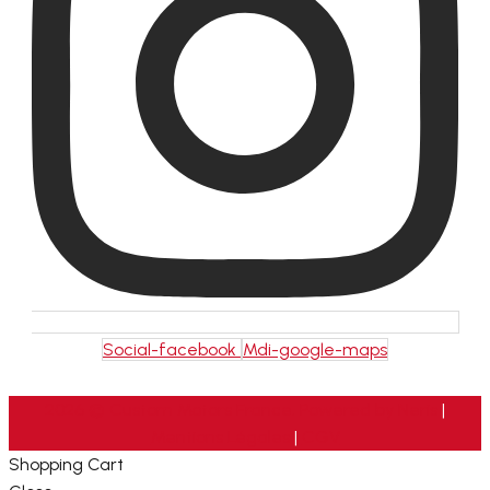
Social-facebook
Mdi-google-maps
2026 © Custom Motors France. Powered by
Neris
|
Mentions Légales
|
CGV
Shopping Cart