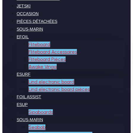
JETSKI
OCCASION
PIÈCES DÉTACHÉES
SOUS-MARIN
EFOIL
Fliteboard
Fliteboard Accessoires
Fliteboard Pièces
Awake Vinga
ESURF
Lind electronic board
Lind electronic board pièces
FOIL ASSIST
ESUP
Sipaboards
SOUS-MARIN
Seabob