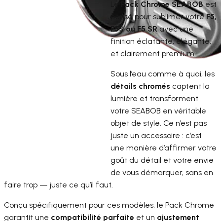
Le
Pack Chrome SEABOB
est
pensé pour sublimer votre
F5,
F5S ou F5 SR
avec une
finition éclatante, élégante,
et clairement premium.
Sous l’eau comme à quai, les
détails chromés
captent la
lumière et transforment
votre SEABOB en véritable
objet de style. Ce n’est pas
juste un accessoire : c’est
une manière d’affirmer votre
goût du détail et votre envie
de vous démarquer, sans en
faire trop — juste ce qu’il faut.
Conçu spécifiquement pour ces modèles, le Pack Chrome
garantit une
compatibilité parfaite
et un
ajustement