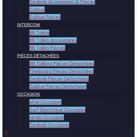
Seabob Accessoires & Pièces
Sublue
Sublue Pieces
INTERCOM
BB Talkin
BB Talkin Accessoires
BB Talkin Pièces
PIÈCES DÉTACHÉES
BB Talking Pièces Détachées
Fliteboard Pièces Détachées
Seabob Pièces Détachées
Sublue Pièces Détachées
OCCASION
eFoil Occasion
Surf Electrique Occasion
Jetski Occasion
Seabob Occasion
0