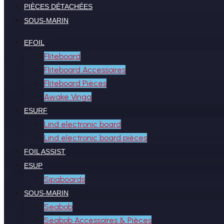
PIÈCES DÉTACHÉES
SOUS-MARIN
EFOIL
Fliteboard
Fliteboard Accessoires
Fliteboard Pièces
Awake Vinga
ESURF
Lind electronic board
Lind electronic board pièces
FOIL ASSIST
ESUP
Sipaboards
SOUS-MARIN
Seabob
Seabob Accessoires & Pièces