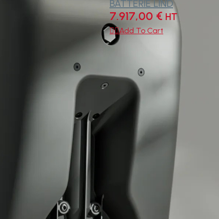
BATTERIE LIND
7.917,00
€
HT

Add To Cart