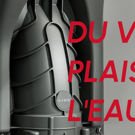
DU V
PLAI
L'EA