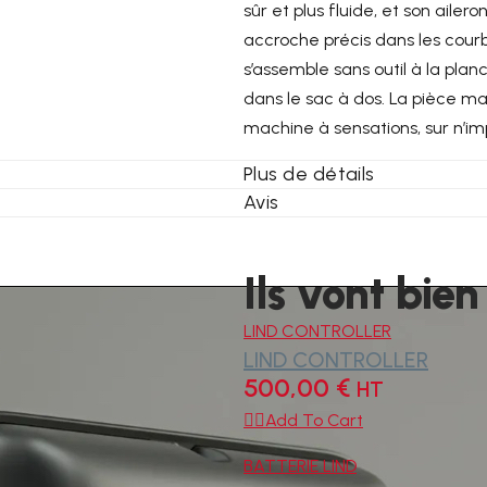
sûr et plus fluide, et son aile
accroche précis dans les courb
s’assemble sans outil à la pla
dans le sac à dos. La pièce ma
machine à sensations, sur n’im
Plus de détails
Avis
Ils vont bien
LIND CONTROLLER
LIND CONTROLLER
500,00
€
HT

Add To Cart
BATTERIE LIND