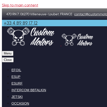
Skip to main content
470 RN 7, 06270 Villeneuve- Loubet, FRANCE
contact@custommoto
+33 4 89 89 17 12
Menu
Close
EFOIL
ESUP
ESURF
INTERCOM BBTALKIN
JETSKI
OCCASION