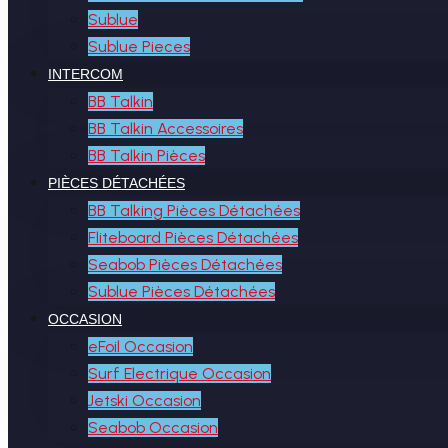
Sublue
Sublue Pieces
INTERCOM
BB Talkin
BB Talkin Accessoires
BB Talkin Pièces
PIÈCES DÉTACHÉES
BB Talking Pièces Détachées
Fliteboard Pièces Détachées
Seabob Pièces Détachées
Sublue Pièces Détachées
OCCASION
eFoil Occasion
Surf Electrique Occasion
Jetski Occasion
Seabob Occasion