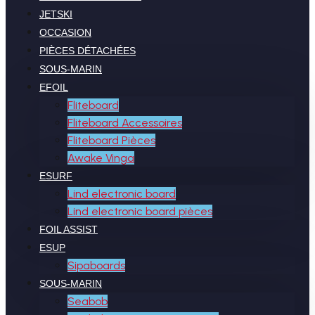
JETSKI
OCCASION
PIÈCES DÉTACHÉES
SOUS-MARIN
EFOIL
Fliteboard
Fliteboard Accessoires
Fliteboard Pièces
Awake Vinga
ESURF
Lind electronic board
Lind electronic board pièces
FOIL ASSIST
ESUP
Sipaboards
SOUS-MARIN
Seabob