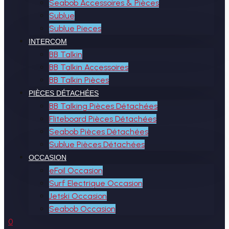
Seabob Accessoires & Pièces
Sublue
Sublue Pieces
INTERCOM
BB Talkin
BB Talkin Accessoires
BB Talkin Pièces
PIÈCES DÉTACHÉES
BB Talking Pièces Détachées
Fliteboard Pièces Détachées
Seabob Pièces Détachées
Sublue Pièces Détachées
OCCASION
eFoil Occasion
Surf Electrique Occasion
Jetski Occasion
Seabob Occasion
0