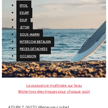
EFOIL
ESURF
ESUP
JETSKI
SOUS-MARIN
INTERCOM BBTALKIN
PIÈCES DÉTACHÉES
OCCASION
La puissance maîtrisée sur l’eau
Watertoys électriques pour chaque goût
470 RN 7, 06270 Villeneuve-Loubet,