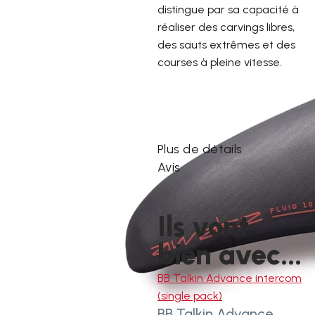
distingue par sa capacité à
réaliser des carvings libres,
des sauts extrêmes et des
courses à pleine vitesse.
Plus de détails
Avis
Ils vont
bien avec...
BB Talkin Advance intercom
(single pack)
BB Talkin Advance