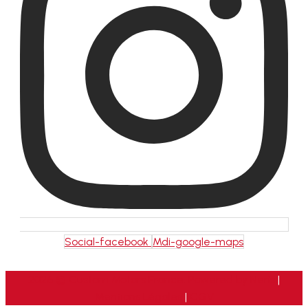
Social-facebook
Mdi-google-maps
2026 © Custom Motors France. Powered by
Neris
|
Mentions Légales
|
CGV