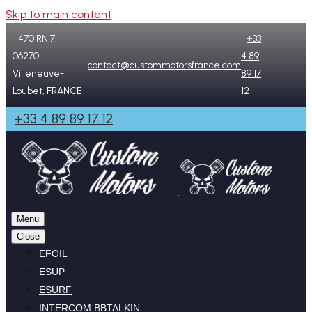
Skip to main content
470 RN 7,
+33
06270
4 89
contact@custommotorsfrance.com
Villeneuve-
89 17
Loubet, FRANCE
12
+33 4 89 89 17 12
Menu
Close
EFOIL
ESUP
ESURF
INTERCOM BBTALKIN