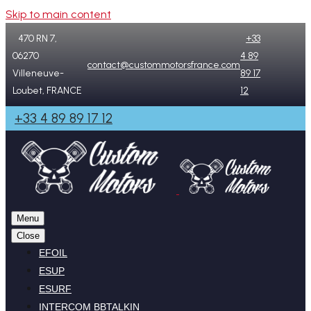
Skip to main content
470 RN 7,
+33
06270
4 89
contact@custommotorsfrance.com
Villeneuve-
89 17
Loubet, FRANCE
12
+33 4 89 89 17 12
Menu
Close
EFOIL
ESUP
ESURF
INTERCOM BBTALKIN