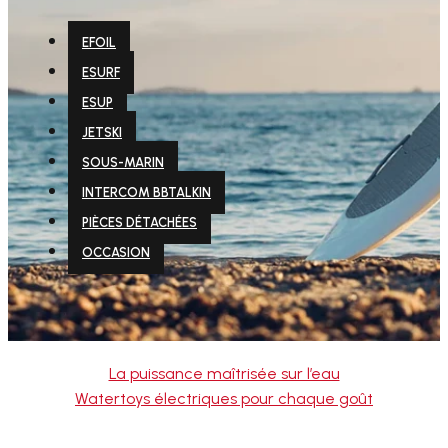
EFOIL
ESURF
ESUP
JETSKI
SOUS-MARIN
INTERCOM BBTALKIN
PIÈCES DÉTACHÉES
OCCASION
La puissance maîtrisée sur l’eau
Watertoys électriques pour chaque goût