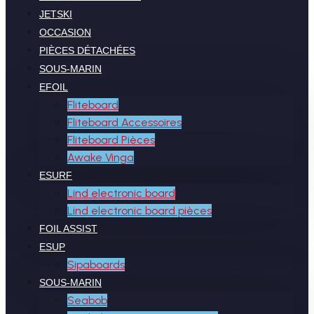
JETSKI
OCCASION
PIÈCES DÉTACHÉES
SOUS-MARIN
EFOIL
Fliteboard
Fliteboard Accessoires
Fliteboard Pièces
Awake Vinga
ESURF
Lind electronic board
Lind electronic board pièces
FOIL ASSIST
ESUP
Sipaboards
SOUS-MARIN
Seabob