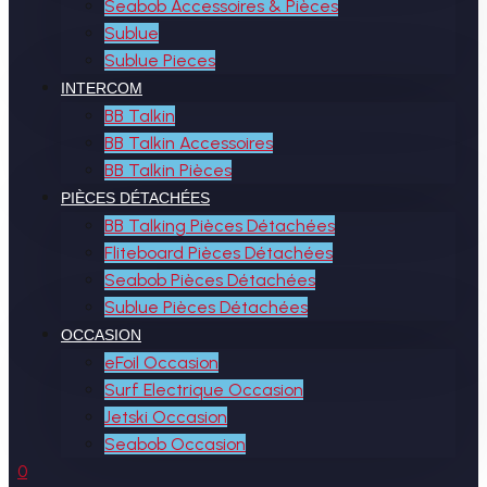
Seabob Accessoires & Pièces
Sublue
Sublue Pieces
INTERCOM
BB Talkin
BB Talkin Accessoires
BB Talkin Pièces
PIÈCES DÉTACHÉES
BB Talking Pièces Détachées
Fliteboard Pièces Détachées
Seabob Pièces Détachées
Sublue Pièces Détachées
OCCASION
eFoil Occasion
Surf Electrique Occasion
Jetski Occasion
Seabob Occasion
0