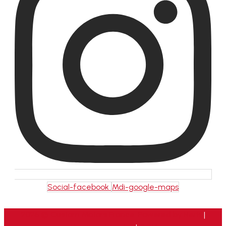
Social-facebook
Mdi-google-maps
2026 © Custom Motors France. Powered by
Neris
|