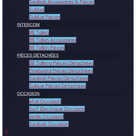
Seabob Accessoires & Pièces
Sublue
Sublue Pieces
INTERCOM
BB Talkin
BB Talkin Accessoires
BB Talkin Pièces
PIÈCES DÉTACHÉES
BB Talking Pièces Détachées
Fliteboard Pièces Détachées
Seabob Pièces Détachées
Sublue Pièces Détachées
OCCASION
eFoil Occasion
Surf Electrique Occasion
Jetski Occasion
Seabob Occasion
0