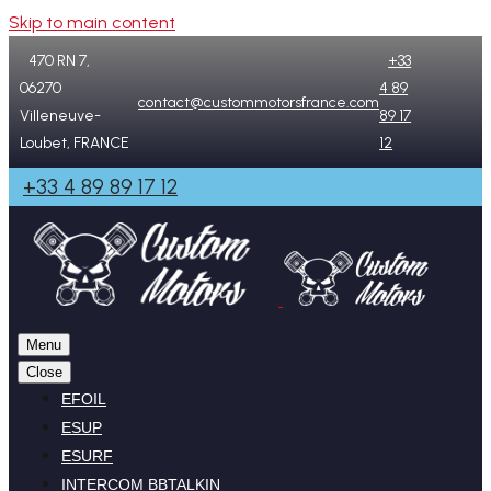
Skip to main content
470 RN 7,
+33
06270
4 89
contact@custommotorsfrance.com
Villeneuve-
89 17
Loubet, FRANCE
12
+33 4 89 89 17 12
Menu
Close
EFOIL
ESUP
ESURF
INTERCOM BBTALKIN