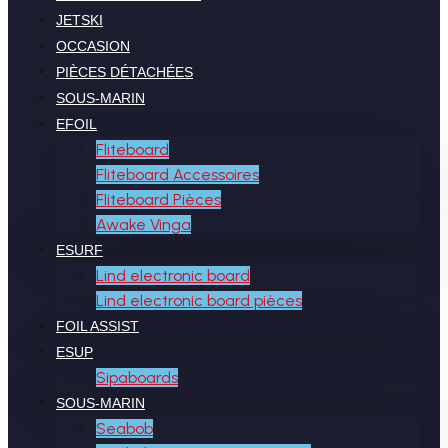
JETSKI
OCCASION
PIÈCES DÉTACHÉES
SOUS-MARIN
EFOIL
Fliteboard
Fliteboard Accessoires
Fliteboard Pièces
Awake Vinga
ESURF
Lind electronic board
Lind electronic board pièces
FOIL ASSIST
ESUP
Sipaboards
SOUS-MARIN
Seabob