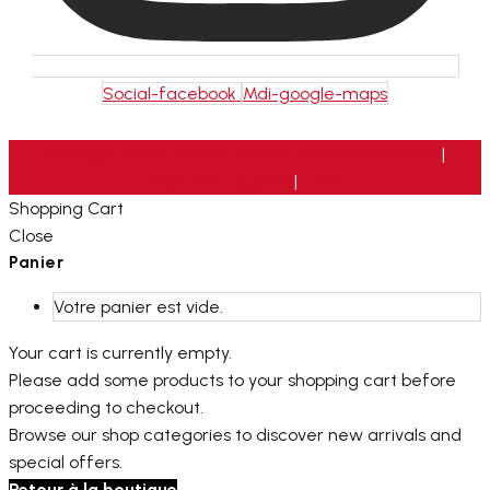
Social-facebook
Mdi-google-maps
2026 © Custom Motors France. Powered by
Neris
|
Mentions Légales
|
CGV
Shopping Cart
Close
Panier
Votre panier est vide.
Your cart is currently empty.
Please add some products to your shopping cart before
proceeding to checkout.
Browse our shop categories to discover new arrivals and
special offers.
Retour à la boutique