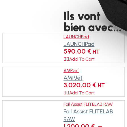
Ils vont
bien avec...
LAUNCHPad
LAUNCHPad
590,00
€
HT

Add To Cart
AMPJet
AMPJet
3.020,00
€
HT

Add To Cart
Foil Assist FLITELAB RAW
Foil Assist FLITELAB
RAW
1.200,00
€
–