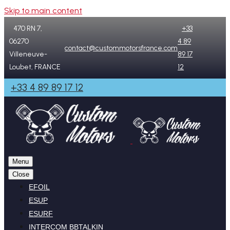
Skip to main content
470 RN 7,
+33
06270
4 89
contact@custommotorsfrance.com
Villeneuve-
89 17
Loubet, FRANCE
12
+33 4 89 89 17 12
Menu
Close
EFOIL
ESUP
ESURF
INTERCOM BBTALKIN