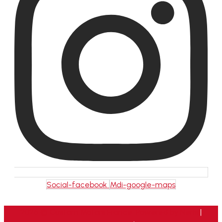
Social-facebook
Mdi-google-maps
2026 © Custom Motors France. Powered by
Neris
|