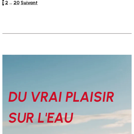
1
2
…
20
Suivant
DU VRAI PLAISIR
SUR L'EAU