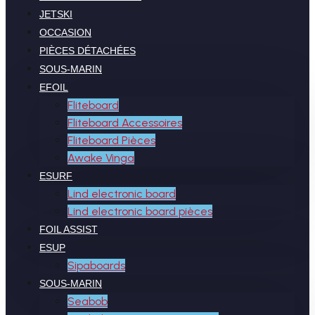
JETSKI
OCCASION
PIÈCES DÉTACHÉES
SOUS-MARIN
EFOIL
Fliteboard
Fliteboard Accessoires
Fliteboard Pièces
Awake Vinga
ESURF
Lind electronic board
Lind electronic board pièces
FOIL ASSIST
ESUP
Sipaboards
SOUS-MARIN
Seabob