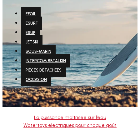
EFOIL
ESURF
ESUP
JETSKI
SOUS-MARIN
INTERCOM BBTALKIN
PIÈCES DÉTACHÉES
OCCASION
La puissance maîtrisée sur l’eau
Watertoys électriques pour chaque goût