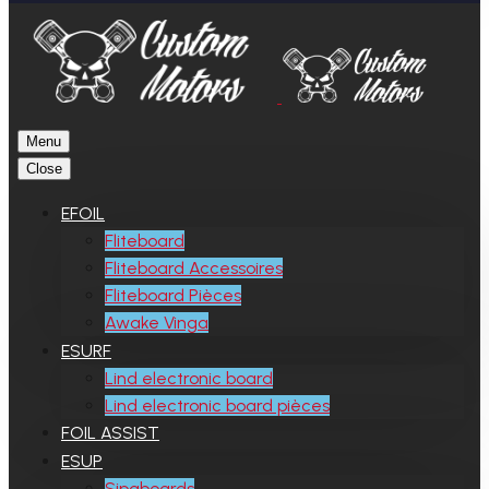
Menu
Close
EFOIL
Fliteboard
Fliteboard Accessoires
Fliteboard Pièces
Awake Vinga
ESURF
Lind electronic board
Lind electronic board pièces
FOIL ASSIST
ESUP
Sipaboards