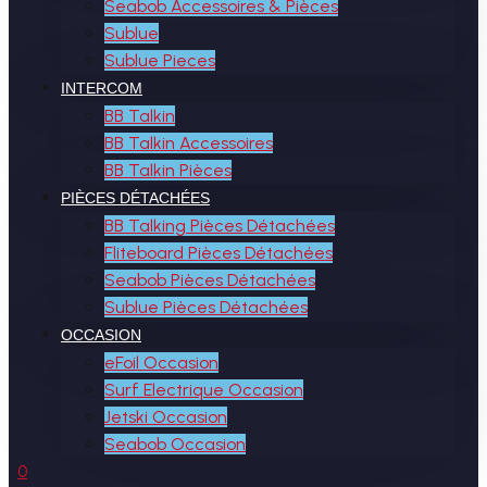
Seabob Accessoires & Pièces
Sublue
Sublue Pieces
INTERCOM
BB Talkin
BB Talkin Accessoires
BB Talkin Pièces
PIÈCES DÉTACHÉES
BB Talking Pièces Détachées
Fliteboard Pièces Détachées
Seabob Pièces Détachées
Sublue Pièces Détachées
OCCASION
eFoil Occasion
Surf Electrique Occasion
Jetski Occasion
Seabob Occasion
0