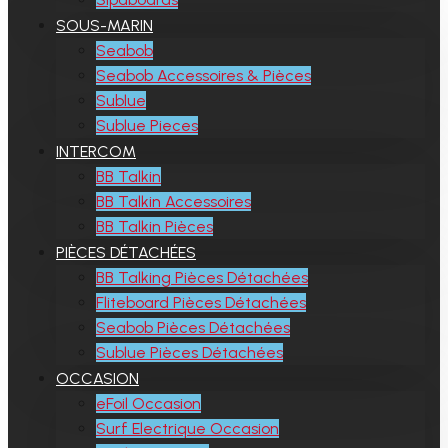
SOUS-MARIN
Seabob
Seabob Accessoires & Pièces
Sublue
Sublue Pieces
INTERCOM
BB Talkin
BB Talkin Accessoires
BB Talkin Pièces
PIÈCES DÉTACHÉES
BB Talking Pièces Détachées
Fliteboard Pièces Détachées
Seabob Pièces Détachées
Sublue Pièces Détachées
OCCASION
eFoil Occasion
Surf Electrique Occasion